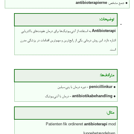
● جمع مشخص:
antibioterapierne
توضیحات:
Antibioterapi
به استفاده از آنتی‌بیوتیک‌ها برای درمان عفونت‌های باکتریایی
اشاره دارد. این روش درمانی یکی از رایج‌ترین و مهم‌ترین اقدامات در پزشکی مدرن
است.
مترادف‌ها:
●
penicillinkur
- دوره درمان با پنی‌سیلین
●
antibiotikabehandling
- درمان با آنتی‌بیوتیک
مثال:
Patienten fik ordineret
antibioterapi
mod
lungebetændelsen.