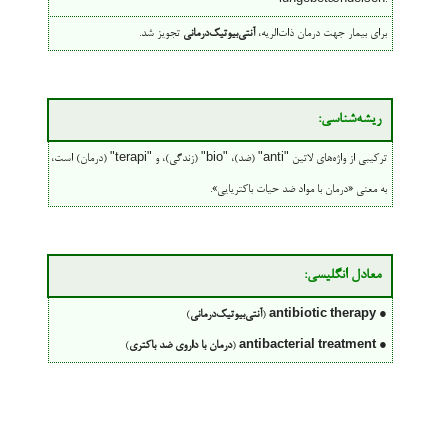
برای بیمار جهت درمان ذات‌الریه،
آنتی‌بیوتیک‌درمانی
تجویز شد.
ریشه‌شناسی:
ترکیبی از واژه‌های لاتین "anti" (ضد)، "bio" (زندگی)، و "terapi" (درمان) است،
به معنی «درمان با مواد ضد حیات باکتریایی».
معادل انگلیسی:
●
antibiotic therapy
(
آنتی‌بیوتیک‌درمانی
)
●
antibacterial treatment
(
درمان با داروی ضد باکتری
)