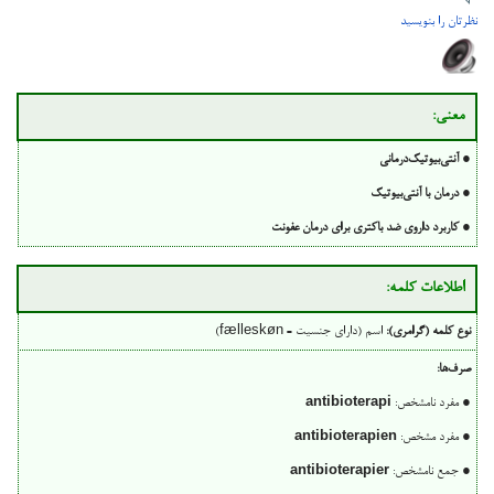
نظرتان را بنویسید
معنی:
●
آنتی‌بیوتیک‌درمانی
●
درمان با آنتی‌بیوتیک
●
کاربرد داروی ضد باکتری برای درمان عفونت
اطلاعات کلمه:
نوع کلمه (گرامری):
اسم (دارای جنسیت = fælleskøn)
صرف‌ها:
● مفرد نامشخص:
antibioterapi
● مفرد مشخص:
antibioterapien
● جمع نامشخص:
antibioterapier