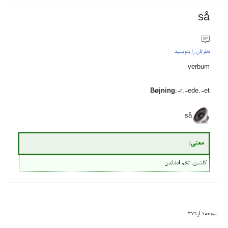
så
نظرتان را بنویسید
verbum
Bøjning:
-r, -ede, -et
så
معنی‌:
کاشتن، تخم افشاندن
صفحه1 از379