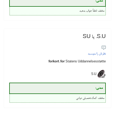
معنی‌:
مخفف: لطفاً جواب بدهید
S.U. یا SU
نظرتان را بنویسید
forkort. for
Statens Uddannelsesstøtte
S.U.
معنی‌:
مخفف: کمک‌تحصیلی دولتی