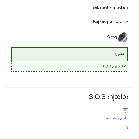
substantiv, intetkøn
Bøjning:
-et, -, -ene
S-tog
معنی‌:
قطار شهری (برقی)
S.O.S (hjælp)
نظرتان را بنویسید
()