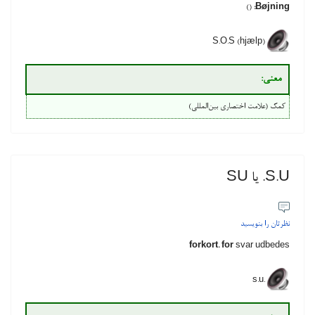
()
Bøjning:
S.O.S (hjælp)
معنی‌:
کمک (علامت اختصاری بین‌المللی)
S.U. یا SU
نظرتان را بنویسید
forkort. for
svar udbedes
s.u.