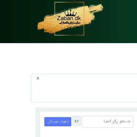
×
برو
دعوت دوستان